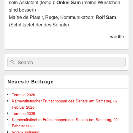
sein Assistent (temp.):
Onkel Sam
(meine Würstchen
sind besser!)
Maître de Plaisir, Regie, Kommunikation:
Rolf Sam
(Schriftgelehrter des Senats)
wodife
Primärer
Suchen
Suchen
Seitenleisten-
nach:
Widgetbereich
Neueste Beiträge
Termine 2026
Karnevalistischer Frühschoppen des Senats am Samstag, 07.
Februar 2026
Termine 2025
Karnevalistischer Frühschoppen des Senats am Samstag, 22.
Februar 2025
Vorankündigung: