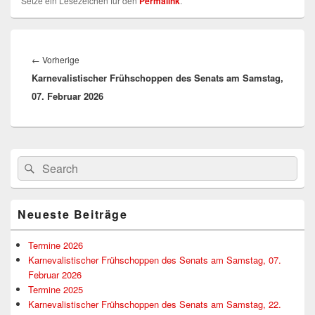
Setze ein Lesezeichen für den
Permalink
.
Beitragsnavigation
Vorheriger
←
Vorherige
Karnevalistischer Frühschoppen des Senats am Samstag,
Beitrag:
07. Februar 2026
Primärer
Suchen
Suchen
Seitenleisten-
nach:
Widgetbereich
Neueste Beiträge
Termine 2026
Karnevalistischer Frühschoppen des Senats am Samstag, 07.
Februar 2026
Termine 2025
Karnevalistischer Frühschoppen des Senats am Samstag, 22.