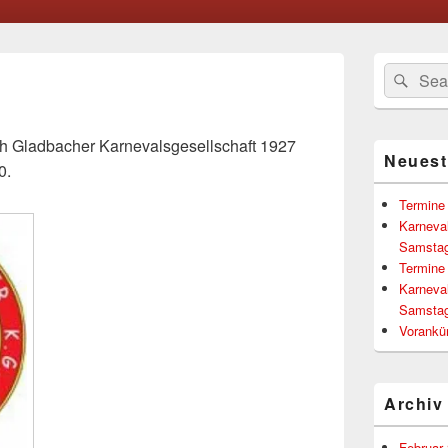
Primärer
Suchen
Suc
Seitenleisten
nach:
Widgetberei
h Gladbacher Karnevalsgesellschaft 1927
Neuest
0.
Termine
Karneva
Samstag
Termine
Karneva
Samstag
Vorankü
Archiv
Februar