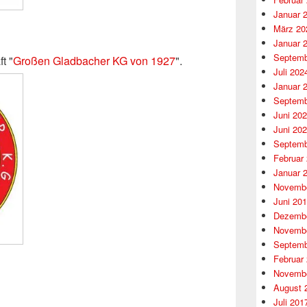
Januar 
März 20
Januar 
Septemb
t "
Großen Gladbacher KG von 1927
".
Juli 202
Januar 
Septemb
Juni 20
Juni 20
Septemb
Februar
Januar 
Novembe
Juni 20
Dezembe
Novembe
Septemb
Februar
Novembe
August 
Juli 201