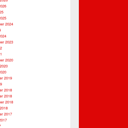
2026
25
2025
er 2024
4
2024
er 2023
22
21
er 2020
 2020
2020
r 2019
19
r 2018
r 2018
er 2018
 2018
r 2017
2017
7