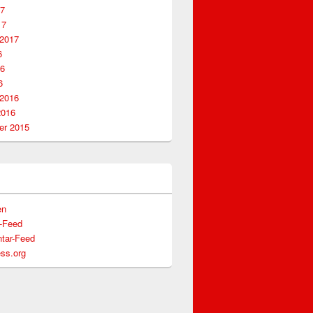
17
17
 2017
6
16
6
 2016
2016
r 2015
en
s-Feed
tar-Feed
ss.org