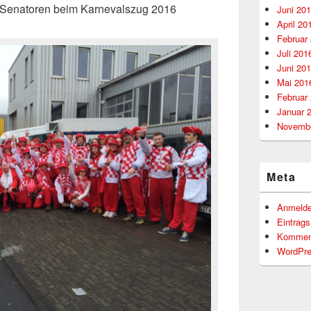
d Senatoren beim Karnevalszug 2016
Juni 20
April 20
Februar
Juli 201
Juni 20
Mai 201
Februar
Januar 
Novembe
Meta
Anmeld
Eintrag
Kommen
WordPre