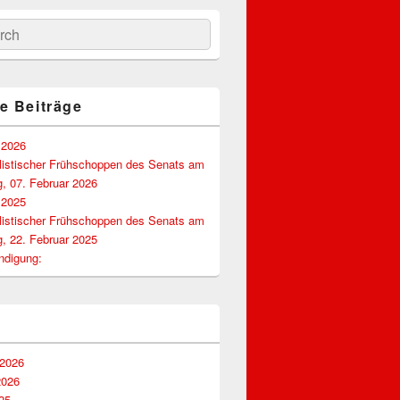
hen
-
ch
e Beiträge
 2026
listischer Frühschoppen des Senats am
, 07. Februar 2026
 2025
listischer Frühschoppen des Senats am
, 22. Februar 2025
ndigung:
 2026
2026
25