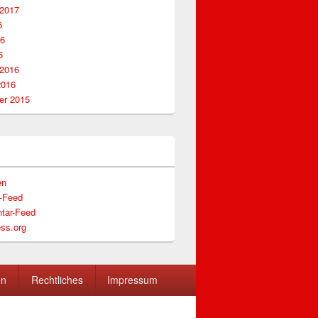
 2017
6
16
6
 2016
2016
r 2015
en
s-Feed
tar-Feed
ss.org
en
Rechtliches
Impressum