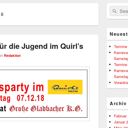
Primärer
Suchen
Suc
Seitenleisten
18
nach:
Widgetberei
Neuest
für die Jugend im Quirl’s
Termine
Karneva
on
Redaktion
Samstag
Termine
Karneva
Samstag
Vorankü
Archiv
Februar
Januar 
März 20