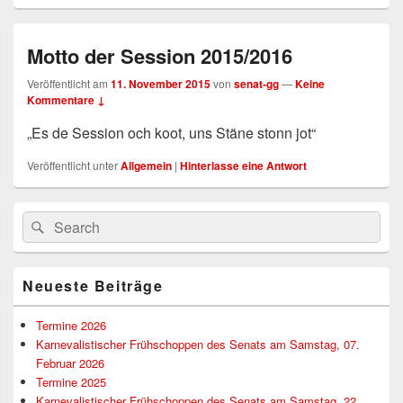
Motto der Session 2015/2016
Veröffentlicht am
11. November 2015
von
senat-gg
—
Keine
Kommentare ↓
„Es de Session och koot, uns Stäne stonn jot“
Veröffentlicht unter
Allgemein
|
Hinterlasse eine Antwort
Primärer
Suchen
Suchen
Seitenleisten-
nach:
Widgetbereich
Neueste Beiträge
Termine 2026
Karnevalistischer Frühschoppen des Senats am Samstag, 07.
Februar 2026
Termine 2025
Karnevalistischer Frühschoppen des Senats am Samstag, 22.